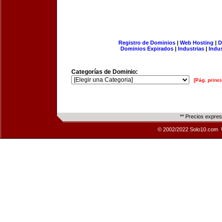
Registro de Dominios
|
Web Hosting
|
D
Dominios Expirados
|
Industrias
|
Indu
Categorías de Dominio:
[Pág. princi
** Precios expre
© 2002/2022 Solo10.com