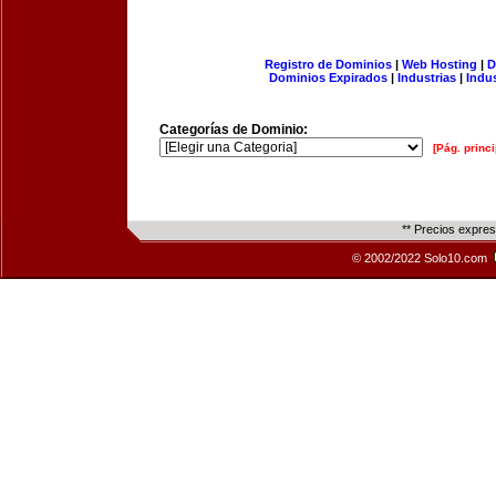
Registro de Dominios
|
Web Hosting
|
D
Dominios Expirados
|
Industrias
|
Indu
Categorías de Dominio:
[Pág. princi
** Precios expre
© 2002/2022 Solo10.com