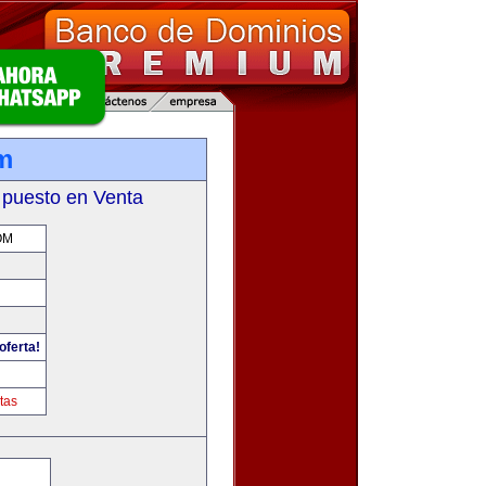
m
 puesto en Venta
OM
oferta!
tas