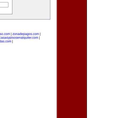
rso.com
|
zonadepagos.com
|
casasypisosenalquiler.com
|
das.com
|