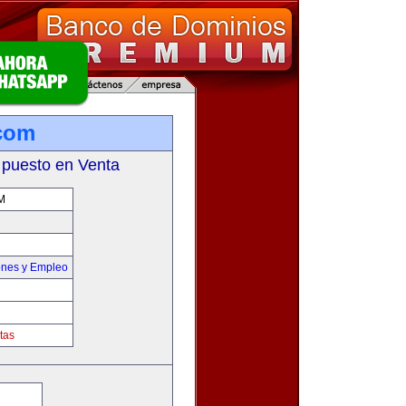
com
 puesto en Venta
M
ones y Empleo
tas