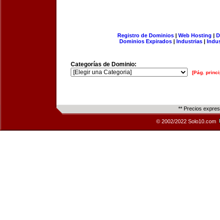
Registro de Dominios
|
Web Hosting
|
D
Dominios Expirados
|
Industrias
|
Indu
Categorías de Dominio:
[Pág. princi
** Precios expre
© 2002/2022 Solo10.com