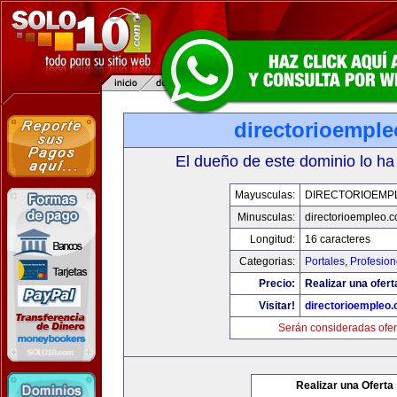
directorioempl
El dueño de este dominio lo ha
Mayusculas:
DIRECTORIOEMP
Minusculas:
directorioempleo.
Longitud:
16 caracteres
Categorias:
Portales
,
Profesio
Precio:
Realizar una ofert
Visitar!
directorioempleo
Serán consideradas ofer
Realizar una Oferta