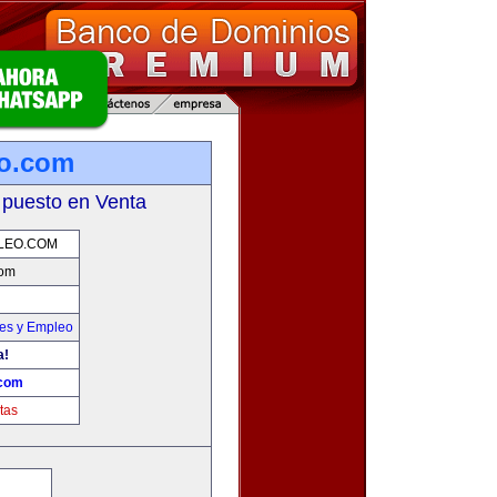
eo.com
 puesto en Venta
LEO.COM
com
nes y Empleo
a!
.com
tas