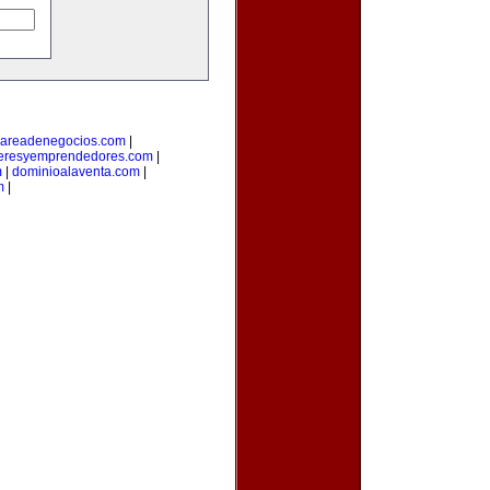
areadenegocios.com
|
deresyemprendedores.com
|
m
|
dominioalaventa.com
|
m
|