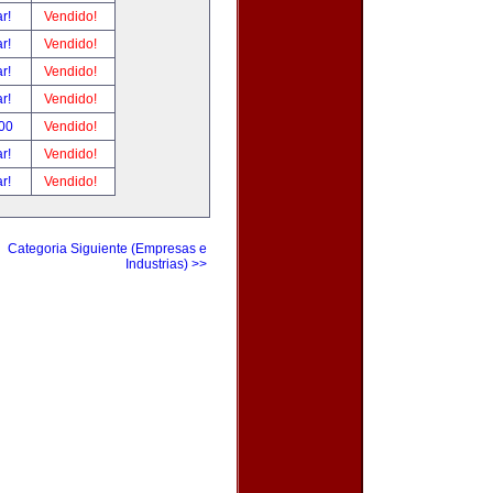
ar!
Vendido!
ar!
Vendido!
ar!
Vendido!
ar!
Vendido!
.00
Vendido!
ar!
Vendido!
ar!
Vendido!
Categoria Siguiente (Empresas e
Industrias) >>