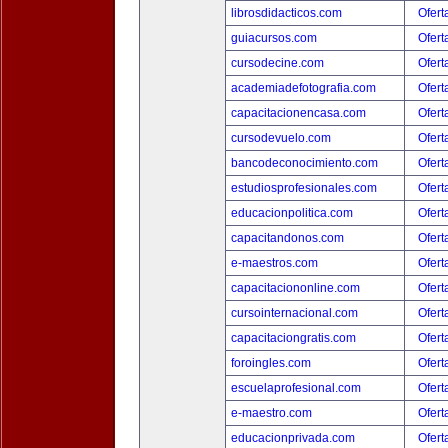
librosdidacticos.com
Ofert
guiacursos.com
Ofert
cursodecine.com
Ofert
academiadefotografia.com
Ofert
capacitacionencasa.com
Ofert
cursodevuelo.com
Ofert
bancodeconocimiento.com
Ofert
estudiosprofesionales.com
Ofert
educacionpolitica.com
Ofert
capacitandonos.com
Ofert
e-maestros.com
Ofert
capacitaciononline.com
Ofert
cursointernacional.com
Ofert
capacitaciongratis.com
Ofert
foroingles.com
Ofert
escuelaprofesional.com
Ofert
e-maestro.com
Ofert
educacionprivada.com
Ofert