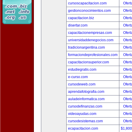
cursoscapacitacion.com
Ofert
gestionconocimientos.com
Ofert
capacitacion.biz
Ofert
disertar.com
Ofert
capacitacionempresas.com
Ofert
universidaddenegocios.com
Ofert
tradicionargentina.com
Ofert
formaciondeprofesionales.com
Ofert
capacitacionsuperior.com
Ofert
estudiegratis.com
Ofert
e-curso.com
Ofert
cursodeweb.com
Ofert
aprendafotografia.com
Ofert
auladeinformatica.com
Ofert
cursodefinanzas.com
Ofert
videoayudas.com
Ofert
cursodesistemas.com
Ofert
ecapacitacion.com
$1,80