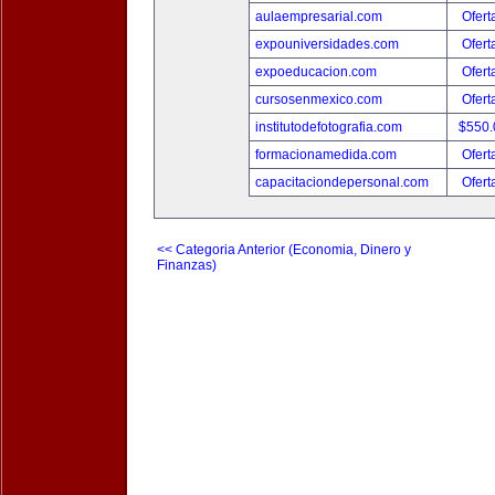
aulaempresarial.com
Ofert
expouniversidades.com
Ofert
expoeducacion.com
Ofert
cursosenmexico.com
Ofert
institutodefotografia.com
$550
formacionamedida.com
Ofert
capacitaciondepersonal.com
Ofert
<< Categoria Anterior (Economia, Dinero y
Finanzas)